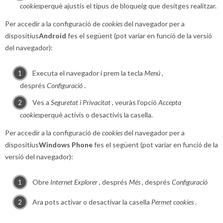
cookies
perquè ajustis el tipus de bloqueig que desitges realitzar.
Per accedir a la configuració de
cookies
del navegador per a
dispositius
Android
fes el següent (pot variar en funció de la versió
del navegador):
Executa el navegador i prem la tecla
Menú
,
després
Configuració
.
Ves a
Seguretat i Privacitat
, veuràs l’opció
Accepta
cookies
perquè activis o desactivis la casella.
Per accedir a la configuració de
cookies
del navegador per a
dispositius
Windows Phone
fes el següent (pot variar en funció de la
versió del navegador):
Obre
Internet Explorer
, després
Més
, després
Configuració
Ara pots activar o desactivar la casella
Permet cookies
.