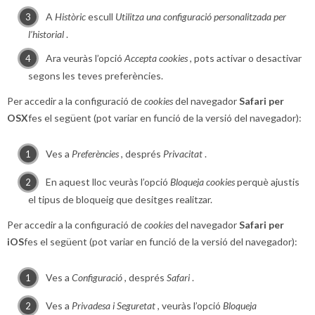
A
Històric
escull
Utilitza una configuració personalitzada per
l’historial
.
Ara veuràs l’opció
Accepta cookies
, pots activar o desactivar
segons les teves preferències.
Per accedir a la configuració de
cookies
del navegador
Safari per
OSX
fes el següent (pot variar en funció de la versió del navegador):
Ves a
Preferències
, després
Privacitat
.
En aquest lloc veuràs l’opció
Bloqueja cookies
perquè ajustis
el tipus de bloqueig que desitges realitzar.
Per accedir a la configuració de
cookies
del navegador
Safari per
iOS
fes el següent (pot variar en funció de la versió del navegador):
Ves a
Configuració
, després
Safari
.
Ves a
Privadesa i Seguretat
, veuràs l’opció
Bloqueja