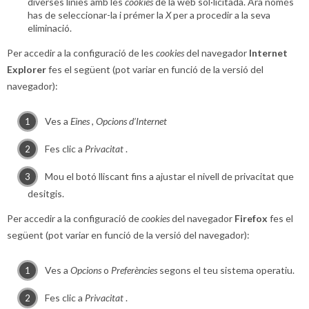
diverses línies amb les
cookies
de la web sol·licitada. Ara només
has de seleccionar-la i prémer la
X
per a procedir a la seva
eliminació.
Per accedir a la configuració de les
cookies
del navegador
Internet
Explorer
fes el següent (pot variar en funció de la versió del
navegador):
Ves a
Eines
,
Opcions d’Internet
Fes clic a
Privacitat
.
Mou el botó lliscant fins a ajustar el nivell de privacitat que
desitgis.
Per accedir a la configuració de
cookies
del navegador
Firefox
fes el
següent (pot variar en funció de la versió del navegador):
Ves a
Opcions
o
Preferències
segons el teu sistema operatiu.
Fes clic a
Privacitat
.