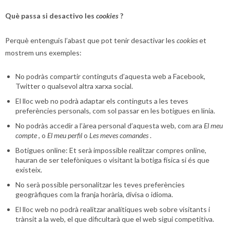
Què passa si desactivo les
cookies
?
Perquè entenguis l’abast que pot tenir desactivar les
cookies
et
mostrem uns exemples:
No podràs compartir continguts d’aquesta web a Facebook,
Twitter o qualsevol altra xarxa social.
El lloc web no podrà adaptar els continguts a les teves
preferències personals, com sol passar en les botigues en línia.
No podràs accedir a l’àrea personal d’aquesta web, com ara
El meu
compte
, o
El meu perfil
o
Les meves comandes
.
Botigues online: Et serà impossible realitzar compres online,
hauran de ser telefòniques o visitant la botiga física si és que
existeix.
No serà possible personalitzar les teves preferències
geogràfiques com la franja horària, divisa o idioma.
El lloc web no podrà realitzar analítiques web sobre visitants i
trànsit a la web, el que dificultarà que el web sigui competitiva.