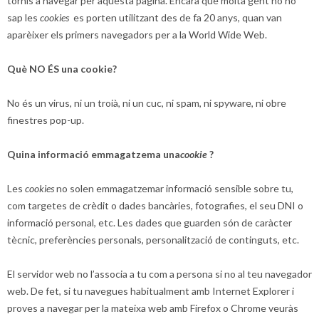
tornis a navegar per aquesta pàgina. Encara que molta gent no ho
sap les
cookies
es porten utilitzant des de fa 20 anys, quan van
aparèixer els primers navegadors per a la World Wide Web.
Què NO ÉS una cookie?
No és un virus, ni un troià, ni un cuc, ni spam, ni spyware, ni obre
finestres pop-up.
Quina informació emmagatzema una
cookie
?
Les
cookies
no solen emmagatzemar informació sensible sobre tu,
com targetes de crèdit o dades bancàries, fotografies, el seu DNI o
informació personal, etc. Les dades que guarden són de caràcter
tècnic, preferències personals, personalització de continguts, etc.
El servidor web no l’associa a tu com a persona si no al teu navegador
web. De fet, si tu navegues habitualment amb Internet Explorer i
proves a navegar per la mateixa web amb Firefox o Chrome veuràs