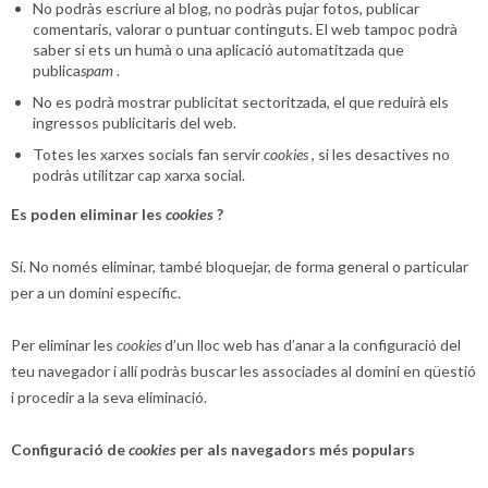
No podràs escriure al blog, no podràs pujar fotos, publicar
comentaris, valorar o puntuar continguts. El web tampoc podrà
saber si ets un humà o una aplicació automatitzada que
publica
spam
.
No es podrà mostrar publicitat sectoritzada, el que reduirà els
ingressos publicitaris del web.
Totes les xarxes socials fan servir
cookies
, si les desactives no
podràs utilitzar cap xarxa social.
Es poden eliminar les
cookies
?
Sí. No només eliminar, també bloquejar, de forma general o particular
per a un domini específic.
Per eliminar les
cookies
d’un lloc web has d’anar a la configuració del
teu navegador i allí podràs buscar les associades al domini en qüestió
i procedir a la seva eliminació.
Configuració de
cookies
per als navegadors més populars