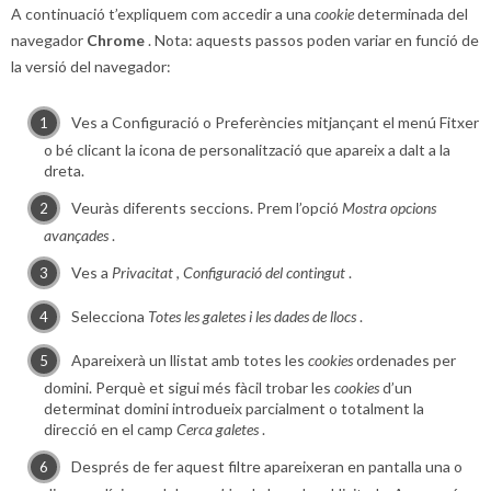
A continuació t’expliquem com accedir a una
cookie
determinada del
navegador
Chrome
. Nota: aquests passos poden variar en funció de
la versió del navegador:
Ves a Configuració o Preferències mitjançant el menú Fitxer
o bé clicant la icona de personalització que apareix a dalt a la
dreta.
Veuràs diferents seccions. Prem l’opció
Mostra opcions
avançades
.
Ves a
Privacitat
,
Configuració del contingut
.
Selecciona
Totes les galetes i les dades de llocs
.
Apareixerà un llistat amb totes les
cookies
ordenades per
domini. Perquè et sigui més fàcil trobar les
cookies
d’un
determinat domini introdueix parcialment o totalment la
direcció en el camp
Cerca galetes
.
Després de fer aquest filtre apareixeran en pantalla una o