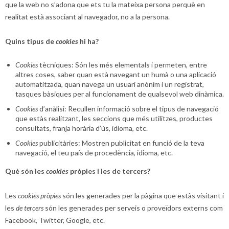
que la web no s’adona que ets tu la mateixa persona perquè en
realitat està associant al navegador, no a la persona.
Quins tipus de
cookies
hi ha?
Cookies
tècniques: Són les més elementals i permeten, entre
altres coses, saber quan està navegant un humà o una aplicació
automatitzada, quan navega un usuari anònim i un registrat,
tasques bàsiques per al funcionament de qualsevol web dinàmica.
Cookies
d’anàlisi: Recullen informació sobre el tipus de navegació
que estàs realitzant, les seccions que més utilitzes, productes
consultats, franja horària d’ús, idioma, etc.
Cookies
publicitàries: Mostren publicitat en funció de la teva
navegació, el teu país de procedència, idioma, etc.
Què són les
cookies
pròpies i les de tercers?
Les
cookies pròpies
són les generades per la pàgina que estàs visitant i
les
de tercers
són les generades per serveis o proveïdors externs com
Facebook, Twitter, Google, etc.